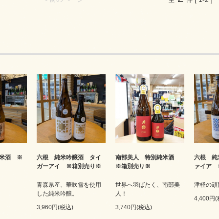
六根 純
米酒 ※
六根 純米吟醸酒 タイ
南部美人 特別純米酒
ァイア 
ガーアイ ※箱別売り※
※箱別売り※
津軽の頑
青森県産、華吹雪を使用
世界へ羽ばたく、南部美
した純米吟醸。
人！
4,400円
3,960円(税込)
3,740円(税込)