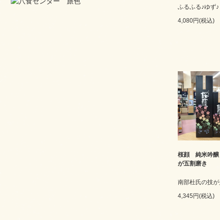
ふるふる♪ゆず♪
4,080円(税込)
桜顔 純米吟醸
が五割磨き
南部杜氏の技が
4,345円(税込)