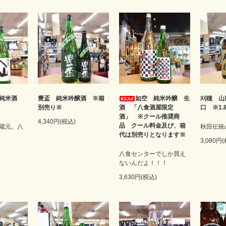
別純米酒
豊盃 純米吟醸酒 ※箱
如空 純米吟醸 生
刈穂 山
別売り※
酒 「八食酒屋限定
口 ※1.
酒」 ※クール推奨商
4,340円(税込)
品 クール料金及び、箱
蔵元。八
秋田伝統
代は別売りとなります※
3,080円
八食センターでしか買え
ないんだよ！！！
3,630円(税込)