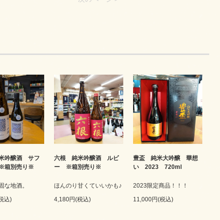
米吟醸酒 サフ
六根 純米吟醸酒 ルビ
豊盃 純米大吟醸 華想
※箱別売り※
ー ※箱別売り※
い 2023 720ml
固な地酒。
ほんのり甘くていいかも♪
2023限定商品！！！
(税込)
4,180円(税込)
11,000円(税込)