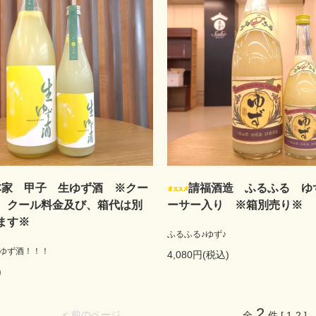
本家 甲子 生ゆず酒 ※クー
請福酒造 ふるふる ゆ
 クール料金及び、箱代は別
ーサー入り ※箱別売り※
ます※
ふるふる♪ゆず♪
ゆず酒！！！
4,080円(税込)
)
2
< 前のページ
全
件 [ 1-2 ]