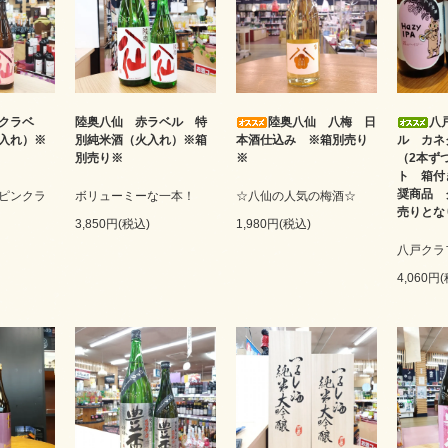
クラベ
陸奥八仙 赤ラベル 特
陸奥八仙 八梅 日
八
入れ）※
別純米酒（火入れ）※箱
本酒仕込み ※箱別売り
ル カネ
別売り※
※
（2本ず
ト 箱付
奨商品 
ピンクラ
ボリューミーな一本！
☆八仙の人気の梅酒☆
売りとな
3,850円(税込)
1,980円(税込)
八戸クラ
4,060円