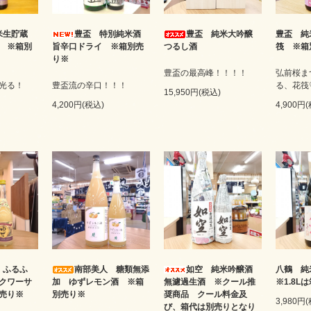
米生貯蔵
豊盃 特別純米酒
豊盃 純米大吟醸
豊盃 純
 ※箱別
旨辛口ドライ ※箱別売
つるし酒
筏 ※箱
り※
豊盃の最高峰！！！！
弘前桜ま
光る！
豊盃流の辛口！！！
る、花筏
15,950円(税込)
4,200円(税込)
4,900円
 ふるふ
南部美人 糖類無添
如空 純米吟醸酒
八鶴 
クワーサ
加 ゆずレモン酒 ※箱
無濾過生酒 ※クール推
※1.8L
売り※
別売り※
奨商品 クール料金及
3,980円
び、箱代は別売りとなり