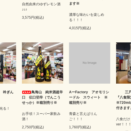
ます※
自然由来のゆずレモン酒
♪♪♪
濃厚な味わいを楽しめ
3,575円(税込)
る！！！
4,015円(税込)
 吟ぎん
鳥海山 純米酒超辛
AーFactory アオモリシ
三
口 伝口切辛（でんこう
ードル スウィート ※
『八食限
せっか）※箱別売り※
箱別売り※
※720m
付きます
光る！
お手頃！スーパー家飲み
青森と言えばりん
酒！
ご！！！
八食だけ
ver！！
2,750円(税込)
1,760円(税込)