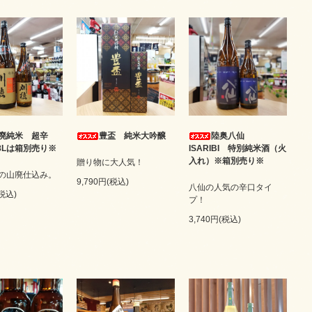
廃純米 超辛
豊盃 純米大吟醸
陸奥八仙
8Lは箱別売り※
ISARIBI 特別純米酒（火
入れ）※箱別売り※
贈り物に大人気！
の山廃仕込み。
9,790円(税込)
八仙の人気の辛口タイ
(税込)
プ！
3,740円(税込)