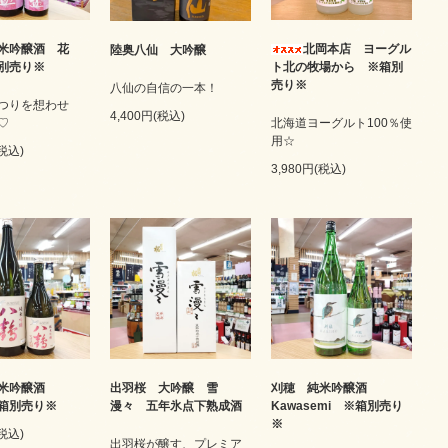
米吟醸酒 花
北岡本店 ヨーグル
陸奥八仙 大吟醸
別売り※
ト北の牧場から ※箱別
売り※
八仙の自信の一本！
つりを想わせ
4,400円(税込)
♡
北海道ヨーグルト100％使
用☆
(税込)
3,980円(税込)
純米吟醸酒
出羽桜 大吟醸 雪
刈穂 純米吟醸酒
は箱別売り※
漫々 五年氷点下熟成酒
Kawasemi ※箱別売り
※
(税込)
出羽桜が醸す、プレミア