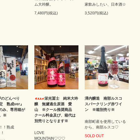
ム大吟醸。
家飲みしたい、日本酒☆
7,480円(税込)
3,520円(税込)
戸のどんべり
栄光冨士 純米大吟
澤内醸造 南部ルスコ
定 熟成ver』
醸 無濾過生原酒 愛
スパークリング赤ワイ
lのみ、専用箱が
山 ※クール推奨商品
ン ※箱別売り※
。※
クール料金及び、箱代は
別売りとなります※
南部町産を使用している
！！熟成
から、南部ルスコ♡
！！
LOVE
SOLD OUT
MOUNTAIN♡♡♡