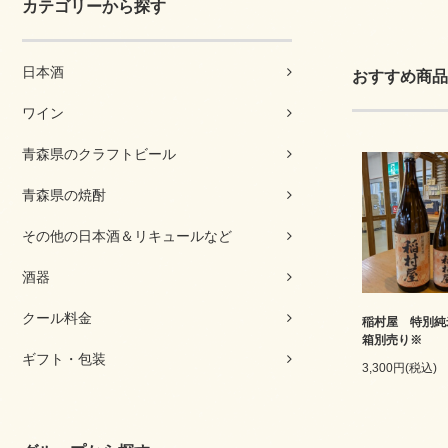
カテゴリーから探す
日本酒
おすすめ商品
ワイン
青森県のクラフトビール
青森県の焼酎
その他の日本酒＆リキュールなど
酒器
クール料金
稲村屋 特別純
箱別売り※
ギフト・包装
3,300円(税込)