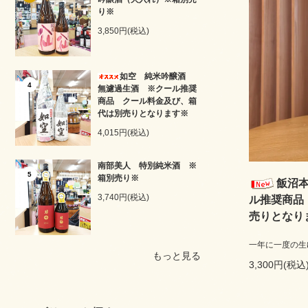
り※
3,850円(税込)
如空 純米吟醸酒
4
無濾過生酒 ※クール推奨
商品 クール料金及び、箱
代は別売りとなります※
4,015円(税込)
南部美人 特別純米酒 ※
5
箱別売り※
飯沼
3,740円(税込)
ル推奨商品
売りとなり
一年に一度の生
もっと見る
3,300円(税込