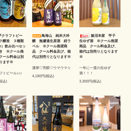
戸クラフトビー
鳥海山 純米大吟
飯沼本家 甲子
ク醸造 ３種類
醸 無濾過生原酒 紺ラ
生ゆず酒 ※クール推奨
つ）飲み比べセッ
ベル ※クール推奨商
商品 クール料金及び、
き ※クール推
品 クール料金及び、箱
箱代は別売りとなります
クール料金は別
代は別売りとなります※
※
ります※
濃厚♡芳醇♡ウマウマ☆
一年に一度の生ゆず
フトビール♪♪♪
酒！！！
4,180円(税込)
(税込)
3,300円(税込)