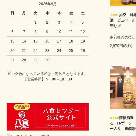
2026年9月
日
月
火
水
木
金
土
如空 純
酒 ビュベール
1
2
3
4
5
売り※
6
7
8
9
10
11
12
南部杜氏の技が
13
14
15
16
17
18
19
2,970円(税込)
20
21
22
23
24
25
26
27
28
29
30
ピンク色になっている所は、定休日となります。
【営業時間】 9：00～18：00
請福酒造
る ゆず シー
ー入り ※箱別