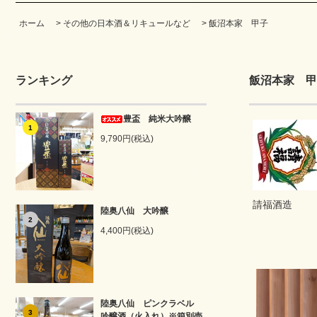
ホーム
>
その他の日本酒＆リキュールなど
>
飯沼本家 甲子
ランキング
飯沼本家 甲
豊盃 純米大吟醸
1
9,790円(税込)
請福酒造
陸奥八仙 大吟醸
2
4,400円(税込)
陸奥八仙 ピンクラベル
3
吟醸酒（火入れ）※箱別売