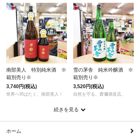
南部美人 特別純米酒 ※
雪の茅舎 純米吟醸酒 ※
箱別売り※
箱別売り※
3,740円(税込)
3,520円(税込)
世界へ羽ばたく、南部美人！
自然を守る。齋彌酒造店。
続きを見る
ホーム