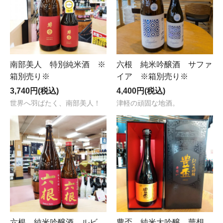
六根 純米吟醸酒 サファ
南部美人 特別純米酒 ※
イア ※箱別売り※
箱別売り※
4,400円(税込)
3,740円(税込)
津軽の頑固な地酒。
世界へ羽ばたく、南部美人！
六根 純米吟醸酒 ルビ
豊盃 純米大吟醸 華想