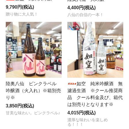
9,790円(税込)
4,400円(税込)
贈り物に大人気！
八仙の自信の一本！
陸奥八仙 ピンクラベル
如空 純米吟醸酒 無
吟醸酒（火入れ）※箱別売
濾過生酒 ※クール推奨商
り※
品 クール料金及び、箱代
は別売りとなります※
3,850円(税込)
4,015円(税込)
甘美な味わい。ピンクラベル♪
濃厚な味わいを楽しめ
る！！！