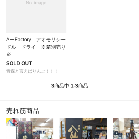
AーFactory アオモリシー
ドル ドライ ※箱別売り
※
SOLD OUT
青森と言えばりんご！！！
3
1
3
商品中
-
商品
売れ筋商品